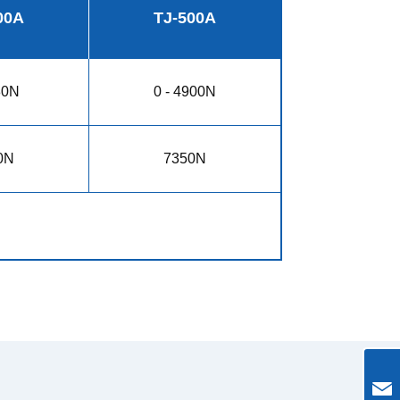
00A
TJ-500A
80N
0 - 4900N
0N
7350N