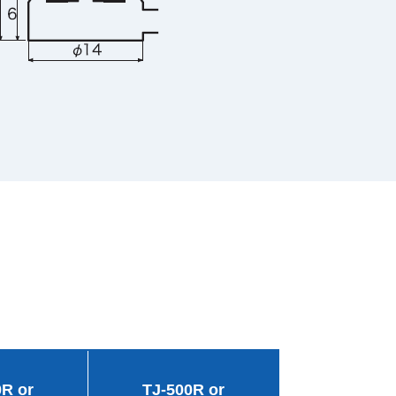
0R or
TJ-500R or