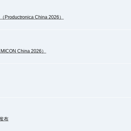
uctronica China 2026）
ON China 2026）
5发布